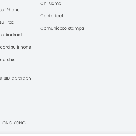
Chi siamo
M su iPhone
Contattaci
 su iPad
Comunicato stampa
M su Android
M card su iPhone
M card su
 e SIM card con
n, HONG KONG