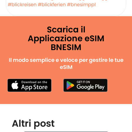
#blickreisen
#blickferien
#bnesimppl
Scarica il
Applicazione eSIM
BNESIM
Il modo semplice e veloce per gestire le tue
eSIM
Altri post