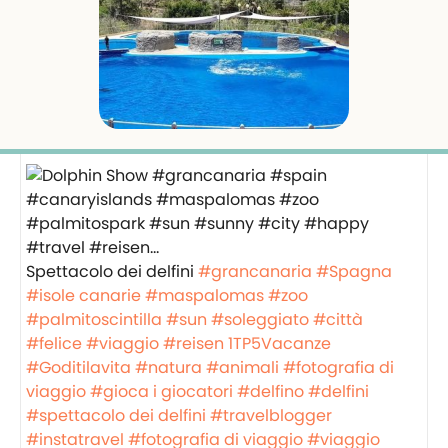
Spettacolo dei delfini
#grancanaria
#Spagna
#isole canarie
#maspalomas
#zoo
#palmitoscintilla
#sun
#soleggiato
#città
#felice
#viaggio
#reisen
1TP5Vacanze
#Goditilavita
#natura
#animali
#fotografia di
viaggio
#gioca i giocatori
#delfino
#delfini
#spettacolo dei delfini
#travelblogger
#instatravel
#fotografia di viaggio
#viaggio