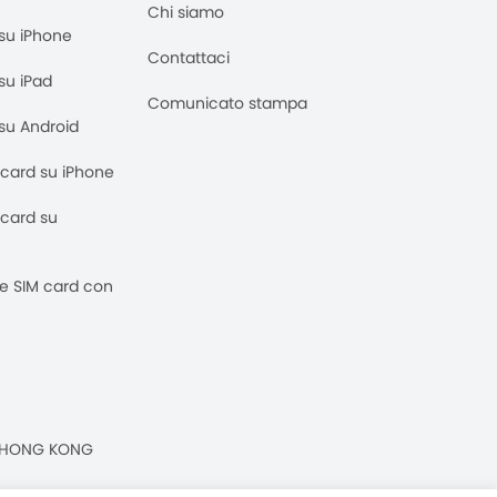
Chi siamo
M su iPhone
Contattaci
 su iPad
Comunicato stampa
M su Android
M card su iPhone
M card su
 e SIM card con
n, HONG KONG