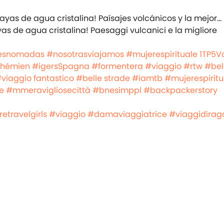
as de agua cristalina! Paesaggi vulcanici e la migliore
esnomadas
#nosotrasviajamos
#mujerespirituale
1TP5Vo
hémien
#igersSpagna
#formentera
#viaggio
#rtw
#bel
viaggio fantastico
#belle strade
#iamtb
#mujerespiritu
e
#mmeravigliosecittà
#bnesimppl
#backpackerstory
etravelgirls
#viaggio
#damaviaggiatrice
#viaggidirag