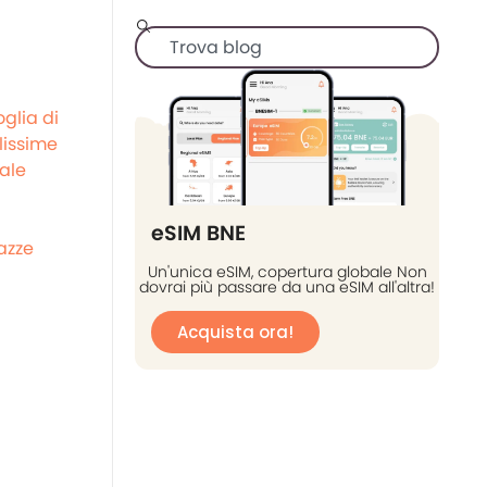
glia di
lissime
ale
eSIM BNE
azze
Un'unica eSIM, copertura globale Non
dovrai più passare da una eSIM all'altra!
Acquista ora!