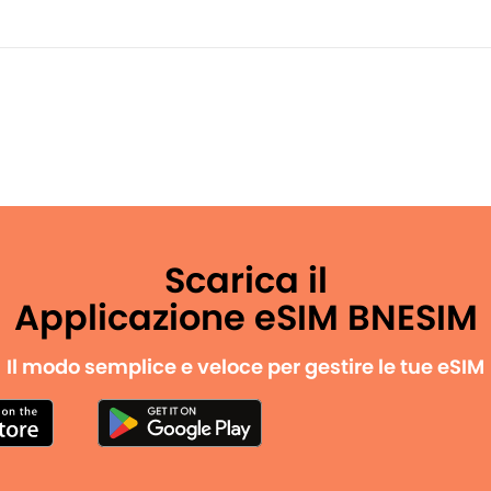
Scarica il
Applicazione eSIM BNESIM
Il modo semplice e veloce per gestire le tue eSIM