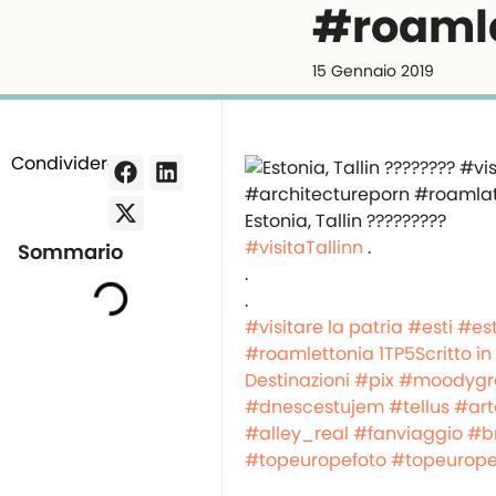
#roaml
15 Gennaio 2019
Condividere:
Estonia, Tallin ?????????
#visitaTallinn
.
Sommario
.
.
#visitare la patria
#esti
#es
#roamlettonia
1TP5Scritto in
Destinazioni #pix
#moodyg
#dnescestujem
#tellus
#art
#alley_real
#fanviaggio
#b
#topeuropefoto
#topeurope