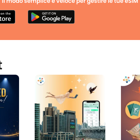
Il modo semplice e veloce per gestire le tue eSIM
t