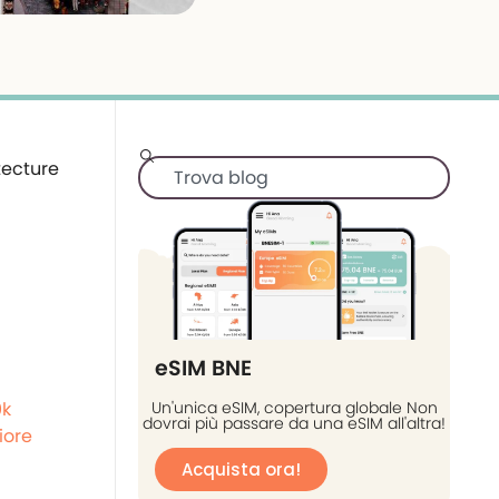
eSIM BNE
0k
Un'unica eSIM, copertura globale Non
dovrai più passare da una eSIM all'altra!
iore
Acquista ora!