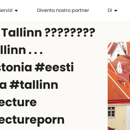
Servizi
Diventa nostro partner
Di
 Tallinn ????????
inn . . .
stonia #eesti
a #tallinn
ecture
ectureporn