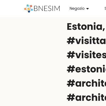
Negozio
Estonia,
#visittall
#visite
#estoni
#archit
#archit