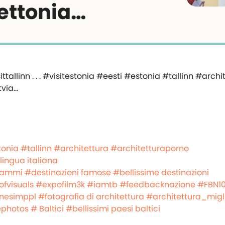
ettonia…
tonia
#tallinn
#architettura
#architetturaporno
 lingua italiana
rammi
#destinazioni famose
#bellissime destinazioni
ofvisuals
#expofilm3k
#iamtb
#feedbacknazione
#FBN1
nesimppl
#fotografia di architettura
#architettura_migl
photos
# Baltici
#bellissimi paesi baltici