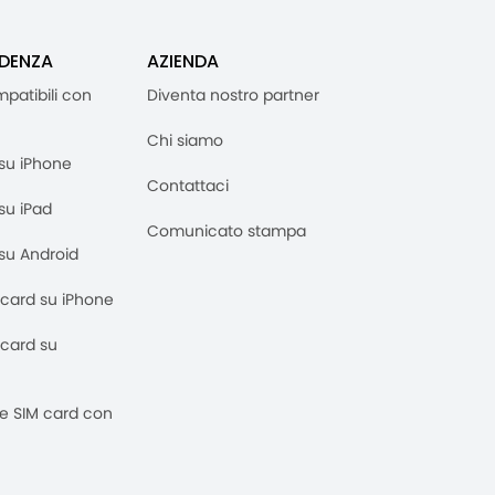
IDENZA
AZIENDA
mpatibili con
Diventa nostro partner
Chi siamo
M su iPhone
Contattaci
 su iPad
Comunicato stampa
M su Android
M card su iPhone
M card su
 e SIM card con