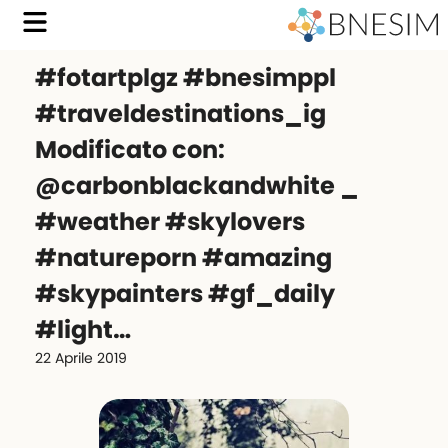
#fotartplgz #bnesimppl
#traveldestinations_ig
Modificato con:
@carbonblackandwhite _
#weather #skylovers
#natureporn #amazing
#skypainters #gf_daily
#light…
22 Aprile 2019