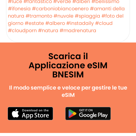
#luce
#fantastico
#verde
#alberi
#bellissimo
#ifonesia
#carboniobiancoenero
#amanti della
natura
#tramonto
#nuvole
#spiaggia
#foto del
giorno
#estate
#albero
#instadaily
#cloud
#cloudporn
#natura
#madrenatura
Scarica il
Applicazione eSIM
BNESIM
Il modo semplice e veloce per gestire le tue
eSIM