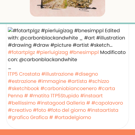
#fotartplgz
#pierluigizag
#bnesimppl
Modificato
con: @carbonblackandwhite
_
1TP5 Crostata
#illustrazione
#disegno
#estrazione
#immagine
#artista
#schizzo
#sketchbook
#carboniobiancoenero
#carta
Penna #
#matita
1TP5Stupido
#instaart
#bellissimo
#instagood
Galleria #
#capolavoro
#creativo
#foto
#foto del giorno
#instaartista
#grafico
Grafica #
#ortadelgiorno