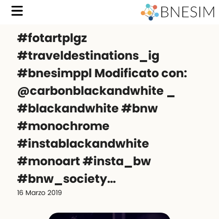
#fotartplgz
#traveldestinations_ig
#bnesimppl Modificato con:
@carbonblackandwhite _
#blackandwhite #bnw
#monochrome
#instablackandwhite
#monoart #insta_bw
#bnw_society…
16 Marzo 2019