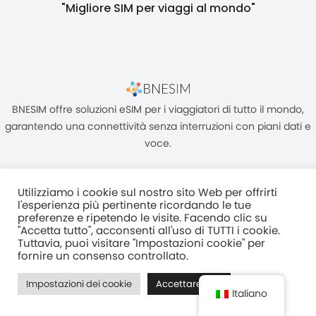
"Migliore SIM per viaggi al mondo"
BNESIM offre soluzioni eSIM per i viaggiatori di tutto il mondo,
garantendo una connettività senza interruzioni con piani dati e
voce.
Utilizziamo i cookie sul nostro sito Web per offrirti
l'esperienza più pertinente ricordando le tue
preferenze e ripetendo le visite. Facendo clic su
"Accetta tutto", acconsenti all'uso di TUTTI i cookie.
Unità C, 8/F, King Palace Plaza, NO:55 King Yip Street, Kwun Tong,
Tuttavia, puoi visitare "Impostazioni cookie" per
Kowloon, HONG KONG
fornire un consenso controllato.
2017–2025 BNESIM LIMITED Tutti i diritti riservati
Impostazioni dei cookie
Accettare tutti
Normativa Sulla Privacy
Termini e condizioni
Fair Use Policy
Italiano