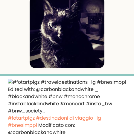
#fotartplgz
#destinazioni di viaggio_ig
#bnesimppl
Modificato con:
@carbonblackandwhite