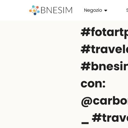
Negozio
#fotart
#travel
#bnesim
con:
@carbo
_ #trav