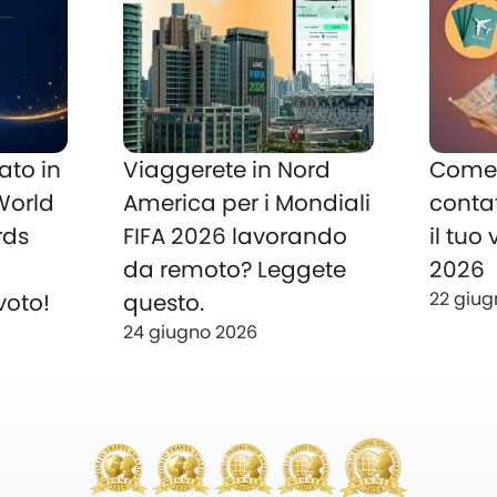
ato in
Viaggerete in Nord
Come 
 World
America per i Mondiali
conta
rds
FIFA 2026 lavorando
il tuo
o
da remoto? Leggete
2026
22 giug
voto!
questo.
24 giugno 2026