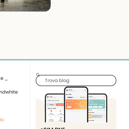
ndwhite
io