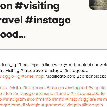
on #visiting
ravel #instago
good…
 viaggio_ig
#bnesimppl
Modificato con: @carbonblacka
nza
#visita
#instatravel
#instago
#instagood
#viaggio
o
#fun
#in viaggio
#turismo
#turista
#instapassaporto
o
#instagram
#commento
#insta
#instaviaggiare
#il m
mgramma di viaggio
#grammo di viaggio
#igviaggio