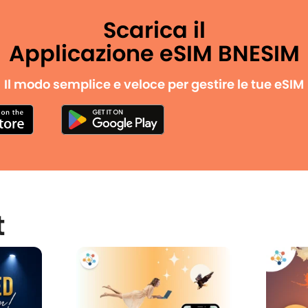
Scarica il
Applicazione eSIM BNESIM
Il modo semplice e veloce per gestire le tue eSIM
t