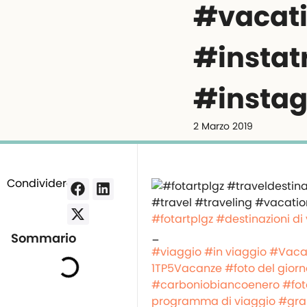
#vacati
#instat
#insta
2 Marzo 2019
Condividere:
#fotartplgz
#destinazioni di
_
Sommario
#viaggio
#in viaggio
#Vaca
1TP5Vacanze
#foto del giorn
#carboniobiancoenero
#fot
programma di viaggio
#gra