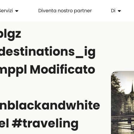
Servizi
Diventa nostro partner
Di
plgz
destinations_ig
ppl Modificato
nblackandwhite
el #traveling