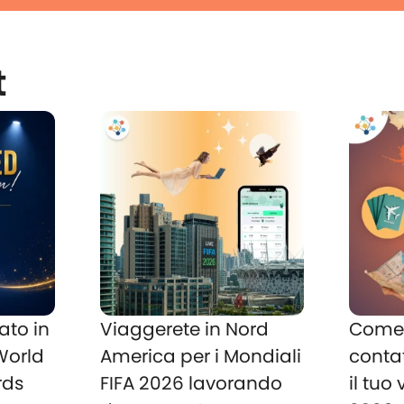
t
ato in
Viaggerete in Nord
Come 
 World
America per i Mondiali
conta
rds
FIFA 2026 lavorando
il tuo