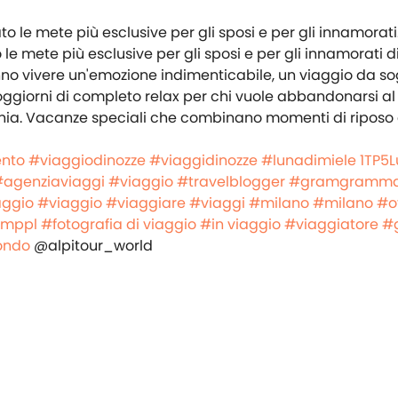
le mete più esclusive per gli sposi e per gli innamorati di
nno vivere un'emozione indimenticabile, un viaggio da s
oggiorni di completo relax per chi vuole abbandonarsi al
monia. Vacanze speciali che combinano momenti di riposo
ento
#viaggiodinozze
#viaggidinozze
#lunadimiele
1TP5L
#agenziaviaggi
#viaggio
#travelblogger
#gramgramma
aggio
#viaggio
#viaggiare
#viaggi
#milano
#milano
#o
imppl
#fotografia di viaggio
#in viaggio
#viaggiatore
#
mondo
@alpitour_world