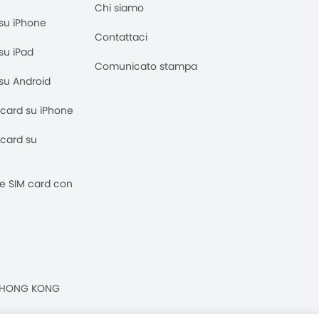
Chi siamo
M su iPhone
Contattaci
 su iPad
Comunicato stampa
M su Android
M card su iPhone
M card su
 e SIM card con
n, HONG KONG