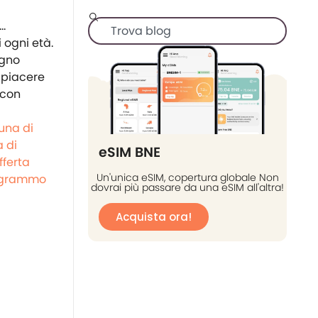
 ogni età.
ogno
 piacere
 con
una di
 di
eSIM BNE
fferta
Un'unica eSIM, copertura globale Non
grammo
dovrai più passare da una eSIM all'altra!
Acquista ora!