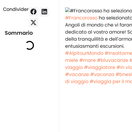
Condividere:
#Francorosso
ha selezionato 
Angoli di mondo che vi fara
dedicato al vostro amore! S
Sommario
della tranquillità e dell'ar
entusiasmanti escursioni.
#AlpitourMondo
#Insattam
miele
#mare
#bluvacanze
viaggio
#viaggiatore
#in vi
#vacanze
#vacanza
#bnes
di viaggio
#viaggia per il 