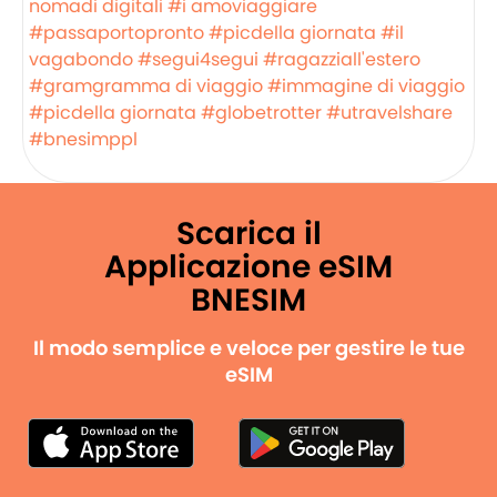
nomadi digitali
#i amoviaggiare
#passaportopronto
#picdella giornata
#il
vagabondo
#segui4segui
#ragazziall'estero
#gramgramma di viaggio
#immagine di viaggio
#picdella giornata
#globetrotter
#utravelshare
#bnesimppl
Scarica il
Applicazione eSIM
BNESIM
Il modo semplice e veloce per gestire le tue
eSIM