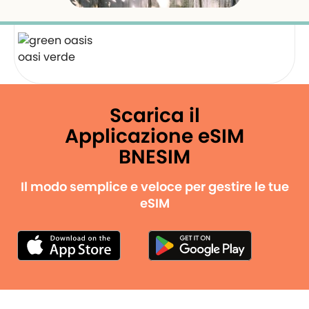
oasi verde
Scarica il
Applicazione eSIM
BNESIM
Il modo semplice e veloce per gestire le tue
eSIM