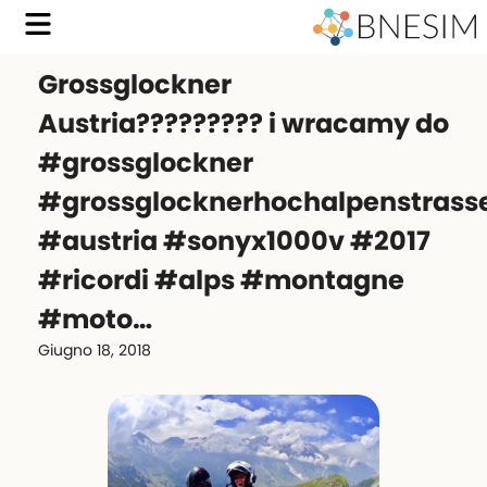
Grossglockner
Austria????????? i wracamy do
#grossglockner
#grossglocknerhochalpenstrass
#austria #sonyx1000v #2017
#ricordi #alps #montagne
#moto…
Giugno 18, 2018