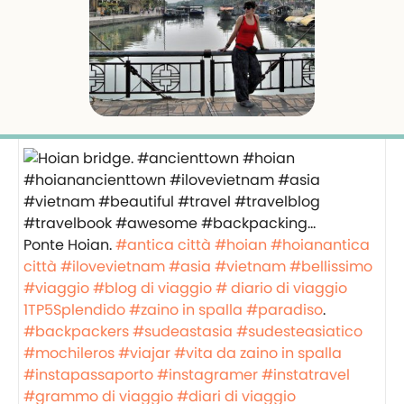
Ponte Hoian.
#antica città
#hoian
#hoianantica
città
#ilovevietnam
#asia
#vietnam
#bellissimo
#viaggio
#blog di viaggio
# diario di viaggio
1TP5Splendido
#zaino in spalla
#paradiso
.
#backpackers
#sudeastasia
#sudesteasiatico
#mochileros
#viajar
#vita da zaino in spalla
#instapassaporto
#instagramer
#instatravel
#grammo di viaggio
#diari di viaggio