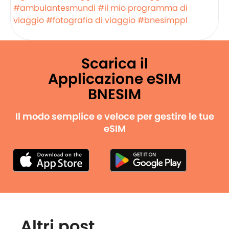
#ambulantesmundi
#il mio programma di
viaggio
#fotografia di viaggio
#bnesimppl
Scarica il
Applicazione eSIM
BNESIM
Il modo semplice e veloce per gestire le tue
eSIM
Altri post