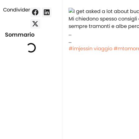
Condividere:
Mi chiedono spesso consigli 
sempre tramonti e albe per
…
Sommario
…
#imjessin viaggio
#mtamor