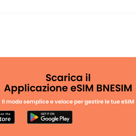
Scarica il
Applicazione eSIM BNESIM
Il modo semplice e veloce per gestire le tue eSIM