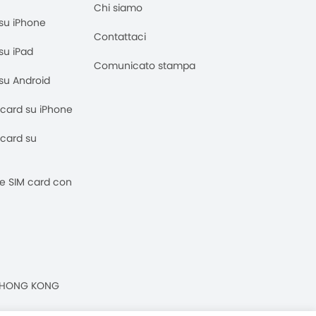
Chi siamo
M su iPhone
Contattaci
 su iPad
Comunicato stampa
M su Android
M card su iPhone
M card su
 e SIM card con
n, HONG KONG