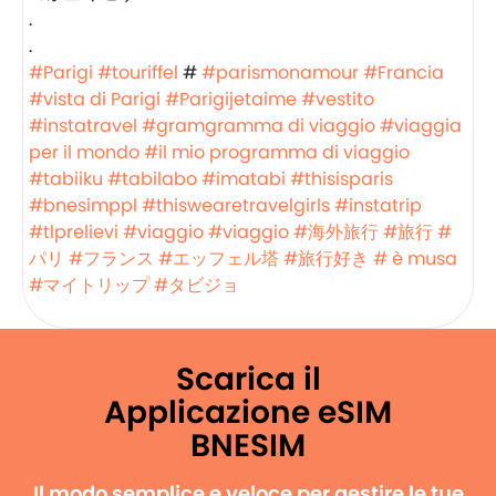
.
.
#Parigi
#touriffel
#
#parismonamour
#Francia
#vista di Parigi
#Parigijetaime
#vestito
#instatravel
#gramgramma di viaggio
#viaggia
per il mondo
#il mio programma di viaggio
#tabiiku
#tabilabo
#imatabi
#thisisparis
#bnesimppl
#thiswearetravelgirls
#instatrip
#tlprelievi
#viaggio
#viaggio
#海外旅行
#旅行
#
パリ
#フランス
#エッフェル塔
#旅行好き
# è musa
#マイトリップ
#タビジョ
Scarica il
Applicazione eSIM
BNESIM
Il modo semplice e veloce per gestire le tue