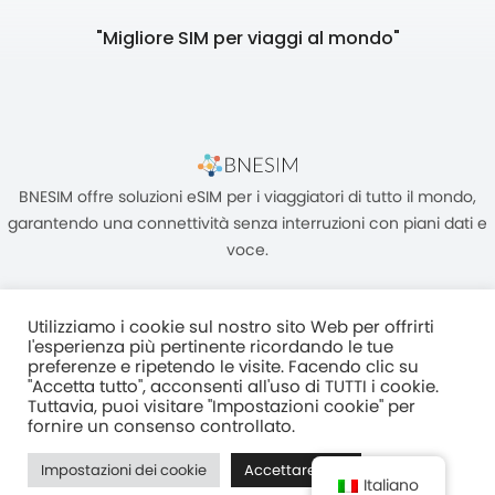
"Migliore SIM per viaggi al mondo"
BNESIM offre soluzioni eSIM per i viaggiatori di tutto il mondo,
garantendo una connettività senza interruzioni con piani dati e
voce.
Utilizziamo i cookie sul nostro sito Web per offrirti
l'esperienza più pertinente ricordando le tue
preferenze e ripetendo le visite. Facendo clic su
"Accetta tutto", acconsenti all'uso di TUTTI i cookie.
Unità C, 8/F, King Palace Plaza, NO:55 King Yip Street, Kwun Tong,
Tuttavia, puoi visitare "Impostazioni cookie" per
Kowloon, HONG KONG
fornire un consenso controllato.
2017–2025 BNESIM LIMITED Tutti i diritti riservati
Impostazioni dei cookie
Accettare tutti
Normativa Sulla Privacy
Termini e condizioni
Fair Use Policy
Italiano