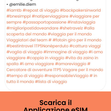
• @emilie.diem
#iamtb
#repost di viaggio
#backpakersinworld
#bnesimppl
#natiperviaggiare
#viaggiare per
sempre
#passaportopassione
#instaviaggia
#miglioripostidoveandare
#shetravelz
#alla
scoperta del mondo
#viaggia per il mondo
Viaggiatori del team #
#fotoin giro per il mondo
#bestintravel
1TP5Nonèperduto
#cattura viaggi
#voglia di viaggio
#immagine di viaggio
#i amo
viaggiare
#coppia in viaggio
#vita da zaino in
spalla
#i amo viaggiare
#amoreviaggio
#
Cercatore di avventure
1TP5 Vagare per il mondo
#tempo di viaggio
#responsabileViaggio
# in
tutto il mondo
#lista di viaggio
Scarica il
Applicazione eSIM