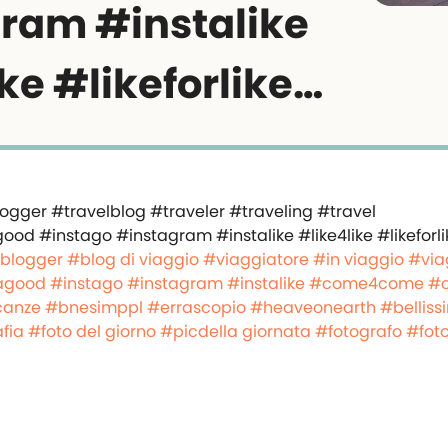
ram #instalike
ke #likeforlike…
lblogger
#blog di viaggio
#viaggiatore
#in viaggio
#via
agood
#instago
#instagram
#instalike
#come4come
#
canze
#bnesimppl
#errascopio
#heaveonearth
#belliss
fia
#foto del giorno
#picdella giornata
#fotografo
#fot