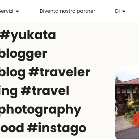
Servizi
Diventa nostro partner
Di
 #yukata
blogger
blog #traveler
ing #travel
lphotography
ood #instago