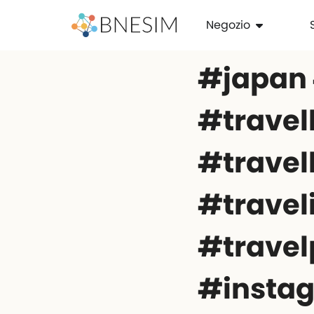
Negozio
#japan
#travel
#travel
#travel
#trave
#instag