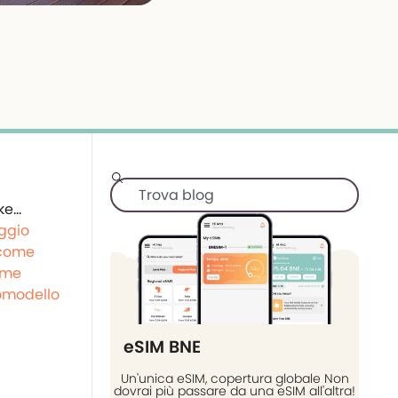
ggio
come
ime
omodello
eSIM BNE
Un'unica eSIM, copertura globale Non
dovrai più passare da una eSIM all'altra!