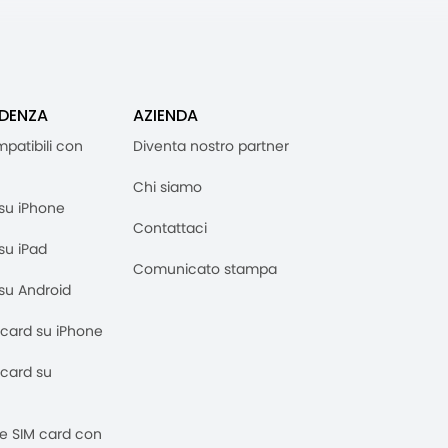
IDENZA
AZIENDA
mpatibili con
Diventa nostro partner
Chi siamo
M su iPhone
Contattaci
 su iPad
Comunicato stampa
M su Android
M card su iPhone
M card su
 e SIM card con