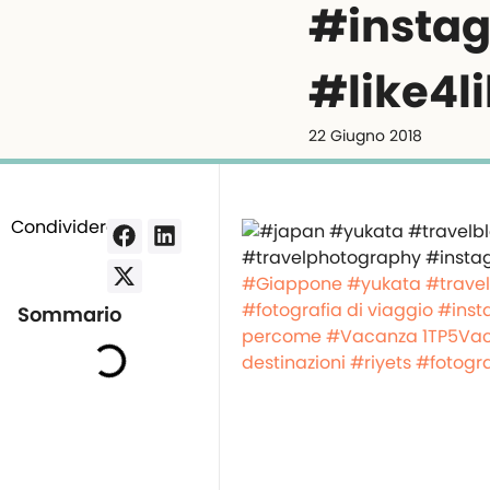
#instag
#like4li
22 Giugno 2018
Condividere:
#Giappone
#yukata
#trave
#fotografia di viaggio
#inst
Sommario
percome
#Vacanza
1TP5Va
destinazioni
#riyets
#fotogra