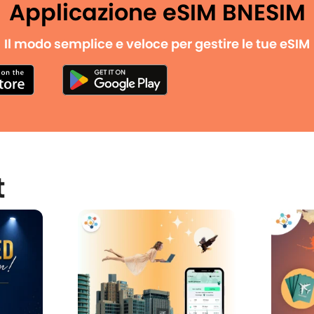
Applicazione eSIM BNESIM
Il modo semplice e veloce per gestire le tue eSIM
t