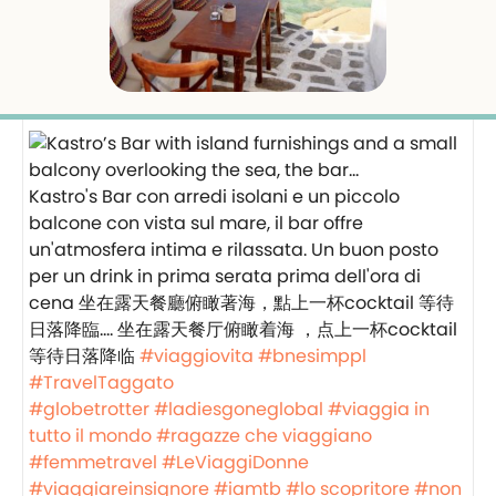
Kastro's Bar con arredi isolani e un piccolo
balcone con vista sul mare, il bar offre
un'atmosfera intima e rilassata. Un buon posto
per un drink in prima serata prima dell'ora di
cena 坐在露天餐廳俯瞰著海，點上一杯cocktail 等待
日落降臨…. 坐在露天餐厅俯瞰着海 ，点上一杯cocktail
等待日落降临
#viaggiovita
#bnesimppl
#TravelTaggato
#globetrotter
#ladiesgoneglobal
#viaggia in
tutto il mondo
#ragazze che viaggiano
#femmetravel
#LeViaggiDonne
#viaggiareinsignore
#iamtb
#lo scopritore
#non