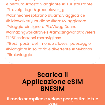
è perduta
#posta viaggiante
#IlTuristaErrante
#travelgirlsgo
#greecelover_gr
#donnecheesplorano
#damaviaggiatrice
#SidewalkerQuotidiano
#IamAViaggiatore
#viaggiareinsignore
#LeViaggiDonne
#amazingworldtravels
#amazingworldtravelers
1TP5Destinazioni meravigliose
#Best_posti_del_mondo
#loves_paesaggio
#viaggiare in solitaria è divertente
# Mykonos
#ilmioviaggio
Scarica il
Applicazione eSIM
BNESIM
Il modo semplice e veloce per gestire le tue
eSIM