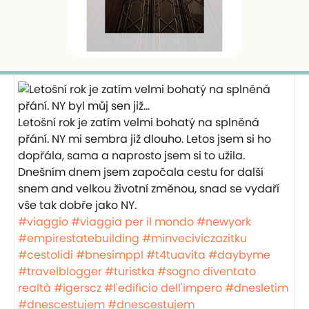
Letošní rok je zatím velmi bohatý na splněná
přání. NY mi sembra již dlouho. Letos jsem si ho
dopřála, sama a naprosto jsem si to užila.
Dnešním dnem jsem započala cestu for další
snem and velkou životní změnou, snad se vydaří
vše tak dobře jako NY.
#viaggio
#viaggia per il mondo
#newyork
#empirestatebuilding
#minveciviczazitku
#cestolidi
#bnesimppl
#t4tuavita
#daybyme
#travelblogger
#turistka
#sogno diventato
realtà
#igerscz
#l'edificio dell'impero
#dnesletim
#dnescestujem
#dnescestujem