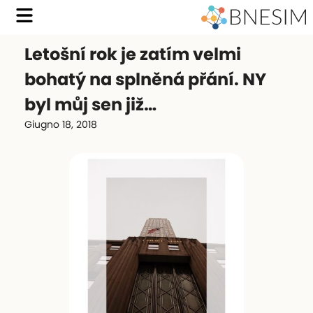
Letošní rok je zatím velmi
bohatý na splněná přání. NY
byl můj sen již…
Giugno 18, 2018