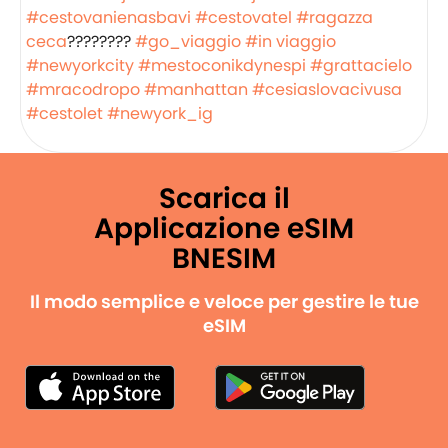
#cestovanienasbavi
#cestovatel
#ragazza
ceca
????????
#go_viaggio
#in viaggio
#newyorkcity
#mestoconikdynespi
#grattacielo
#mracodropo
#manhattan
#cesiaslovacivusa
#cestolet
#newyork_ig
Scarica il
Applicazione eSIM
BNESIM
Il modo semplice e veloce per gestire le tue
eSIM