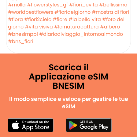
#molla
#flowerstyles_gf
#fiori_evita
#bellissimo
#worldbestflowers
#fioridelgiorno
#mostra di fiori
#flora
#fiori2cielo
#fiore
#la bella vita
#foto del
giorno
#vita visiva
#la naturacattura
#albero
#bnesimppl
#diariodiviaggio_intornoalmondo
#bns_fiori
Scarica il
Applicazione eSIM
BNESIM
Il modo semplice e veloce per gestire le tue
eSIM