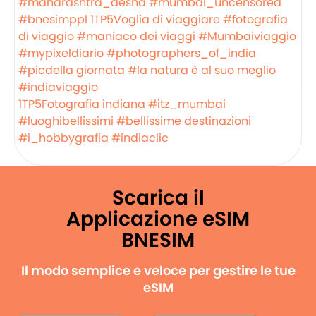
#maharashtra_desha
#mumbai_uncensored
#bnesimppl
1TP5Voglia di viaggiare
#fotografia
di viaggio
#maniaco dei viaggi
#Mumbaiviaggio
#mypixeldiario
#photographers_of_india
#picdella giornata
#la natura è al suo meglio
#indiaviaggio
1TP5Fotografia indiana
#itz_mumbai
#luoghibellissimi
#bellissime destinazioni
#i_hobbygrafia
#indiaclic
Scarica il
Applicazione eSIM
BNESIM
Il modo semplice e veloce per gestire le tue
eSIM