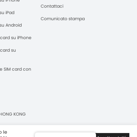
M su iPhone
Contattaci
 su iPad
Comunicato stampa
M su Android
M card su iPhone
M card su
 e SIM card con
n, HONG KONG
o le