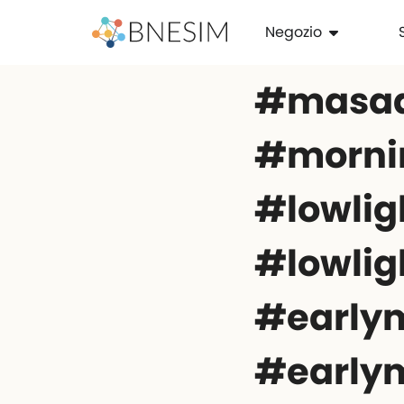
Negozio
#masad
#morni
#lowlig
#lowlig
#early
#early