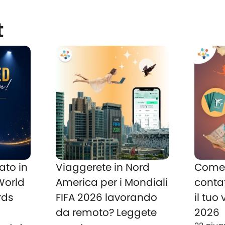
t
ato in
Viaggerete in Nord
Come 
 World
America per i Mondiali
conta
rds
FIFA 2026 lavorando
il tuo
o
da remoto? Leggete
2026