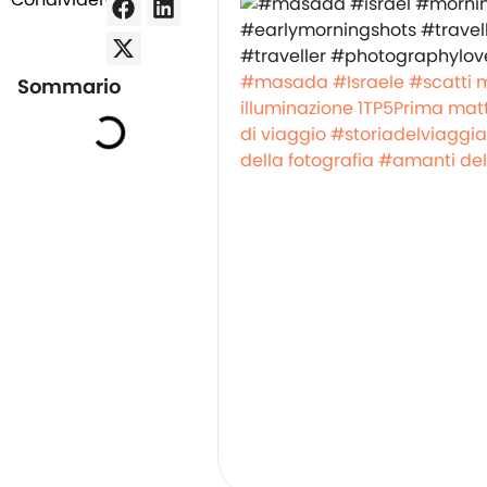
#masada
#Israele
#scatti m
Sommario
illuminazione
1TP5Prima mat
di viaggio
#storiadelviaggia
della fotografia
#amanti dell