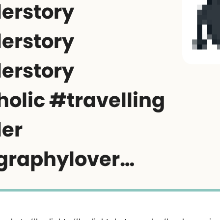
lerstory
lerstory
lerstory
holic #travelling
ler
graphylover…