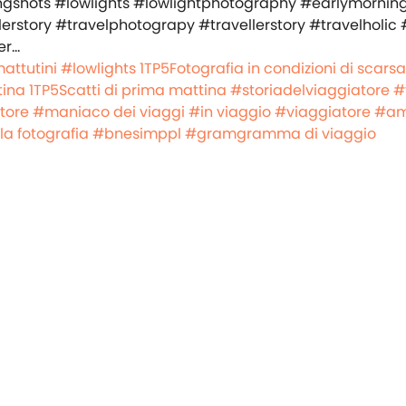
attutini
#lowlights
1TP5Fotografia in condizioni di scarsa
tina
1TP5Scatti di prima mattina
#storiadelviaggiatore
#
tore
#maniaco dei viaggi
#in viaggio
#viaggiatore
#am
a fotografia
#bnesimppl
#gramgramma di viaggio