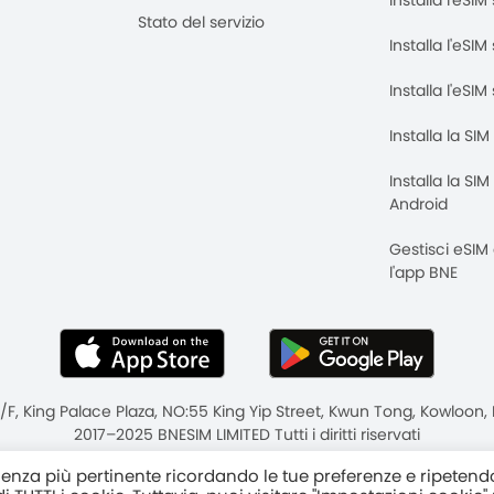
Installa l'eSI
Stato del servizio
Installa l'eSIM
Installa l'eSI
Installa la SI
Installa la SI
Android
Gestisci eSIM
l'app BNE
8/F, King Palace Plaza, NO:55 King Yip Street, Kwun Tong, Kowloo
2017–2025 BNESIM LIMITED Tutti i diritti riservati
vacy
Termini e condizioni
Fair Use Policy
erienza più pertinente ricordando le tue preferenze e ripetend