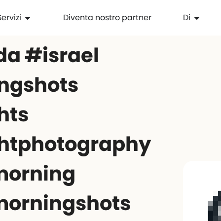
Servizi
Diventa nostro partner
Di
a #israel
ngshots
hts
htphotography
morning
morningshots