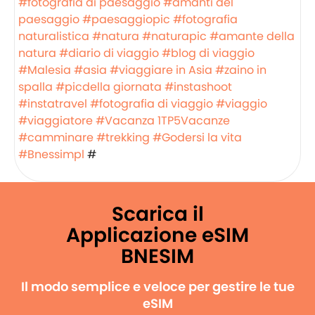
#fotografia di paesaggio
#amanti del
paesaggio
#paesaggiopic
#fotografia
naturalistica
#natura
#naturapic
#amante della
natura
#diario di viaggio
#blog di viaggio
#Malesia
#asia
#viaggiare in Asia
#zaino in
spalla
#picdella giornata
#instashoot
#instatravel
#fotografia di viaggio
#viaggio
#viaggiatore
#Vacanza
1TP5Vacanze
#camminare
#trekking
#Godersi la vita
#Bnessimpl
#
Scarica il
Applicazione eSIM
BNESIM
Il modo semplice e veloce per gestire le tue
eSIM