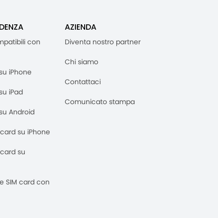
IDENZA
AZIENDA
mpatibili con
Diventa nostro partner
Chi siamo
M su iPhone
Contattaci
 su iPad
Comunicato stampa
M su Android
M card su iPhone
M card su
 e SIM card con