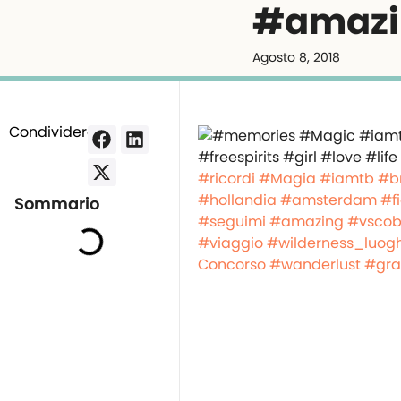
#amazi
Agosto 8, 2018
Condividere:
#ricordi
#Magia
#iamtb
#b
#hollandia
#amsterdam
#f
Sommario
#seguimi
#amazing
#vscob
#viaggio
#wilderness_luogh
Concorso #wanderlust
#gra