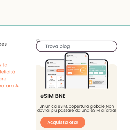
vita
felicità
are
 natura #
eSIM BNE
Un'unica eSIM, copertura globale Non
dovrai più passare da una eSIM all'altra!
Acquista ora!