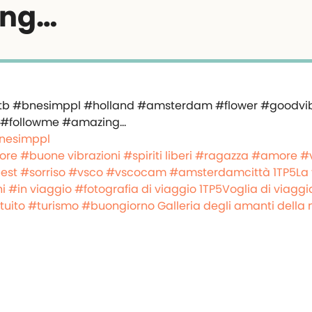
ng…
nesimppl
iore
#buone vibrazioni
#spiriti liberi
#ragazza
#amore
#
est
#sorriso
#vsco
#vscocam
#amsterdamcittà
1TP5La 
i
#in viaggio
#fotografia di viaggio
1TP5Voglia di viaggi
tuito
#turismo
#buongiorno
Galleria degli amanti della