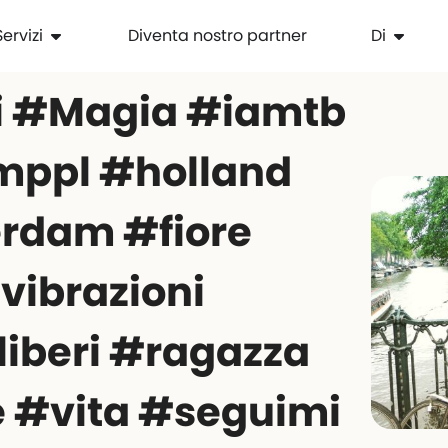
Servizi
Diventa nostro partner
Di
i #Magia #iamtb
mppl #holland
rdam #fiore
ibrazioni
 liberi #ragazza
 #vita #seguimi