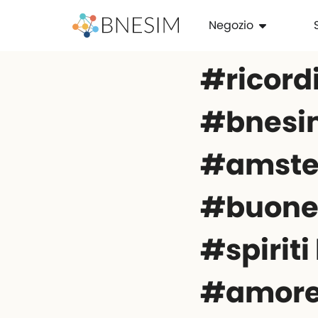
Negozio
#ricord
#bnesi
#amste
#buonev
#spiriti
#amore