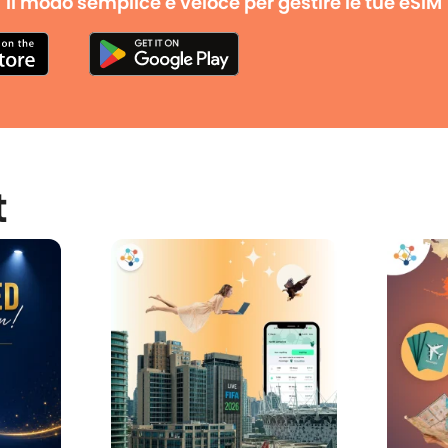
Il modo semplice e veloce per gestire le tue eSIM
t