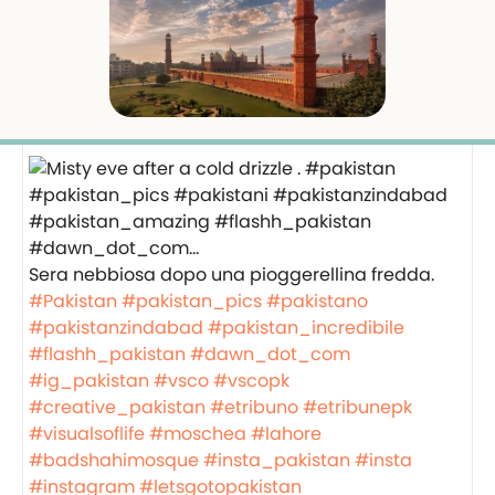
Sera nebbiosa dopo una pioggerellina fredda.
#Pakistan
#pakistan_pics
#pakistano
#pakistanzindabad
#pakistan_incredibile
#flashh_pakistan
#dawn_dot_com
#ig_pakistan
#vsco
#vscopk
#creative_pakistan
#etribuno
#etribunepk
#visualsoflife
#moschea
#lahore
#badshahimosque
#insta_pakistan
#insta
#instagram
#letsgotopakistan