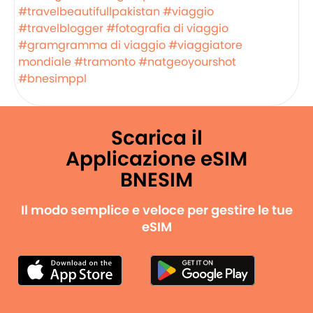
#travelbeautifullpakistan
#viaggio
#travelblogger
#fotografia di viaggio
#gramgramma di viaggio
#viaggiatore
mondiale
#tramonto
#natgeoyourshot
#bnesimppl
Scarica il
Applicazione eSIM
BNESIM
Il modo semplice e veloce per gestire le tue
eSIM