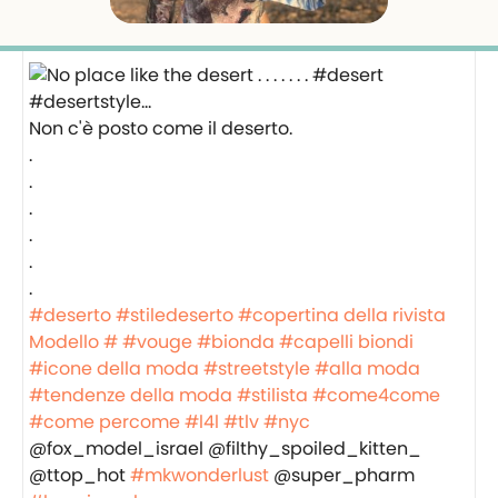
Non c'è posto come il deserto.
.
.
.
.
.
.
#deserto
#stiledeserto
#copertina della rivista
Modello #
#vouge
#bionda
#capelli biondi
#icone della moda
#streetstyle
#alla moda
#tendenze della moda
#stilista
#come4come
#come percome
#l4l
#tlv
#nyc
@fox_model_israel @filthy_spoiled_kitten_
@ttop_hot
#mkwonderlust
@super_pharm