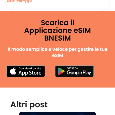
#bnesimppl
Scarica il
Applicazione eSIM
BNESIM
Il modo semplice e veloce per gestire le tue
eSIM
Altri post