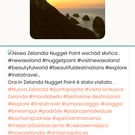
Ora in Zelanda Nugget Point è stato visitato .
#Nuova Zelanda
#puntopepita
#visita la Nuova
Zelanda
#mondobello
#bellissime destinazioni
#explore
#instatravel
#amoreviaggio
#viaggio
#bnesimppl
#podróże
#podrozemaleiduze
#kochampodroze
#spelniammarzenia
#miejscadozobaczenia
#ciekawemiejsca
#nowazelandia
#amazingplaces