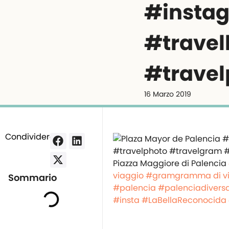
#insta
#travel
#trave
16 Marzo 2019
Condividere:
Piazza Maggiore di Palencia
viaggio
#gramgramma di v
Sommario
#palencia
#palenciadivers
#insta
#LaBellaReconocida