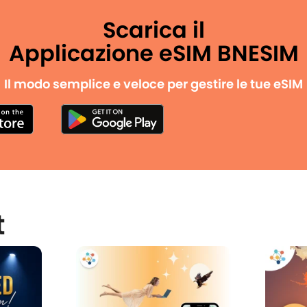
Scarica il
Applicazione eSIM BNESIM
Il modo semplice e veloce per gestire le tue eSIM
t