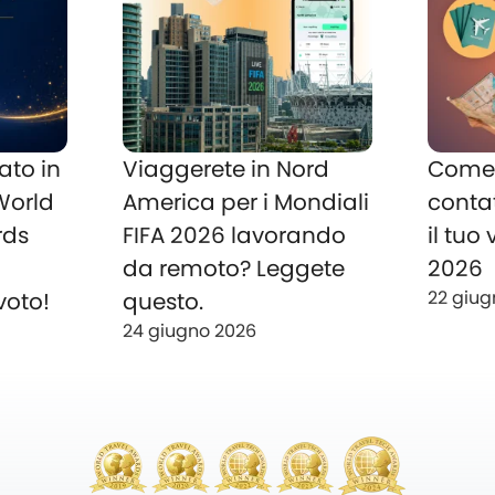
ato in
Viaggerete in Nord
Come 
 World
America per i Mondiali
conta
rds
FIFA 2026 lavorando
il tuo
o
da remoto? Leggete
2026
22 giug
voto!
questo.
24 giugno 2026