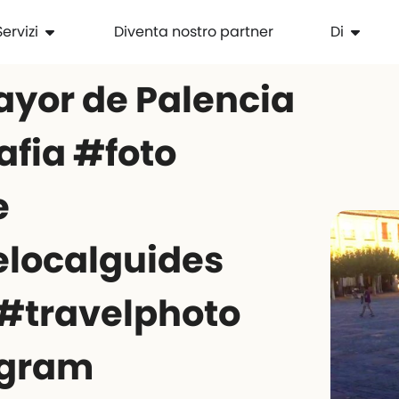
Servizi
Diventa nostro partner
Di
ayor de Palencia
afia #foto
e
localguides
#travelphoto
lgram