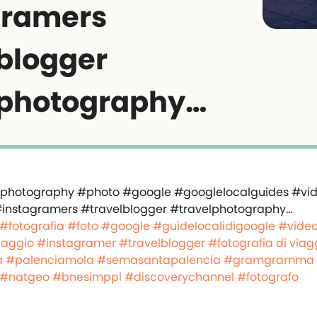
gramers
blogger
lphotography…
#fotografia
#foto
#google
#guidelocalidigoogle
#vide
iaggio
#instagramer
#travelblogger
#fotografia di viag
a
#palenciamola
#semasantapalencia
#gramgramma d
#natgeo
#bnesimppl
#discoverychannel
#fotografo