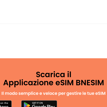
Scarica il
Applicazione eSIM BNESIM
Il modo semplice e veloce per gestire le tue eSIM