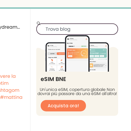
vere la
eSIM BNE
etim
Un'unica eSIM, copertura globale Non
shtagom
dovrai più passare da una eSIM all'altra!
#mattina
Acquista ora!