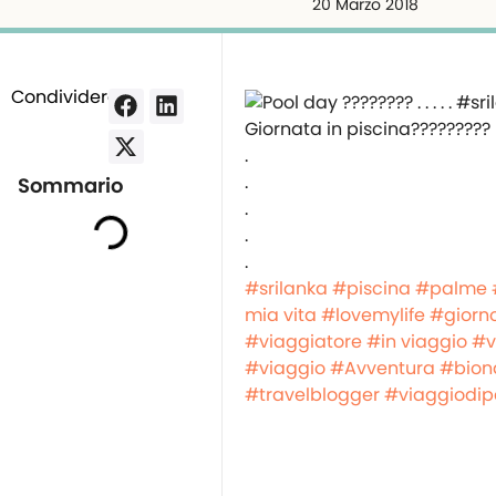
20 Marzo 2018
Condividere:
Giornata in piscina️?????????
.
.
Sommario
.
.
.
#srilanka
#piscina
#palme
mia vita
#lovemylife
#giorno
#viaggiatore
#in viaggio
#v
#viaggio
#Avventura
#bion
#travelblogger
#viaggiodi