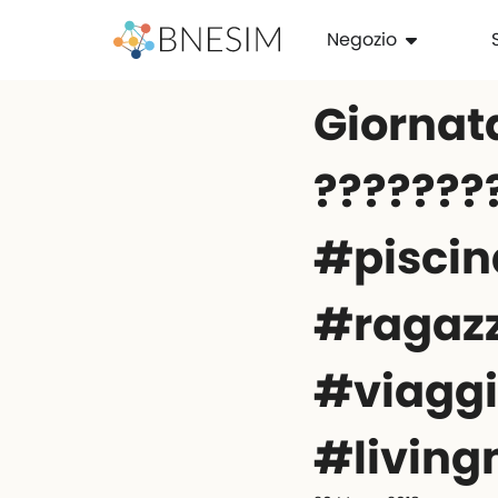
Negozio
Giornata
️????????
#pisci
#ragaz
#viaggi
#livin