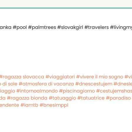
#ragazza slovacca
#viaggiatori
#vivere il mio sogno
#vi
 di sole
#atmosfera di vacanza
#dnescestujem
#dnesl
iaggio
#intornoalmondo
#piscinagiorno
#cestujemsha
da
#ragazza bionda
#tatuaggio
#tatuatrice
#paradiso
pendente
#iamtb
#bnesimppl