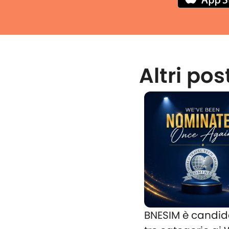
Altri pos
BNESIM è candid