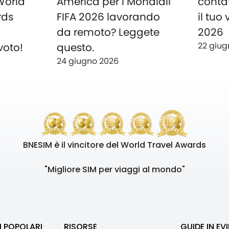
 World
America per i Mondiali
conta
rds
FIFA 2026 lavorando
il tuo
o
da remoto? Leggete
2026
22 giug
voto!
questo.
24 giugno 2026
BNESIM è il vincitore del World Travel Awards
"Migliore SIM per viaggi al mondo"
I POPOLARI
RISORSE
GUIDE IN EV