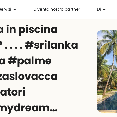
Servizi
Diventa nostro partner
Di
 in piscina
 . . . . #srilanka
na #palme
zaslovacca
atori
gmydream…