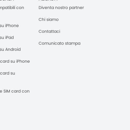
mpatibili con
Diventa nostro partner
Chi siamo
M su iPhone
Contattaci
 su iPad
Comunicato stampa
M su Android
M card su iPhone
M card su
 e SIM card con