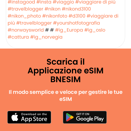
#instagood
#insta
#viaggio
#viaggiare di più
#travelblogger
#nikon
#nikond3100
#nikon_photo
#nikonfoto
#d3100
#viaggiare di
più
#travelblogger
#yourshotfotografia
#norwaysworld
# #
#ig_Europa
#ig_oslo
#cattura
#ig_norvegia
Scarica il
Applicazione eSIM
BNESIM
Il modo semplice e veloce per gestire le tue
eSIM