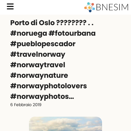
Porto di Oslo ???????? . .
#noruega #fotourbana
#pueblopescador
#travelnorway
#norwaytravel
#norwaynature
#norwayphotolovers
#norwayphotos…
6 Febbraio 2019