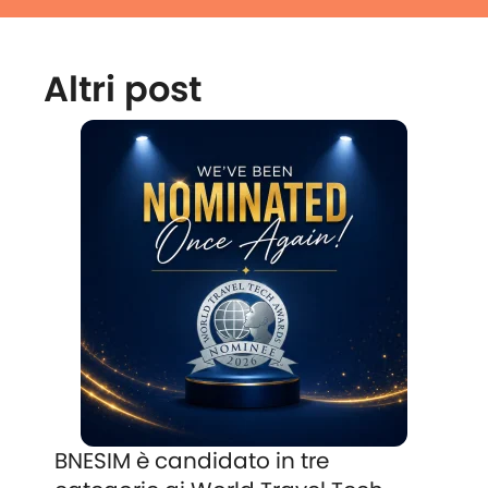
Altri post
BNESIM è candidato in tre