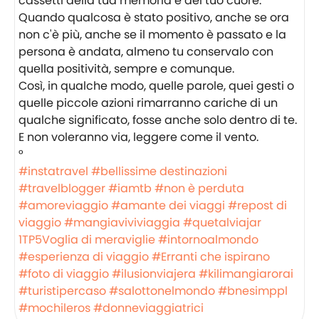
cassetti della tua memoria e del tuo cuore.
Quando qualcosa è stato positivo, anche se ora
non c'è più, anche se il momento è passato e la
persona è andata, almeno tu conservalo con
quella positività, sempre e comunque.
Così, in qualche modo, quelle parole, quei gesti o
quelle piccole azioni rimarranno cariche di un
qualche significato, fosse anche solo dentro di te.
E non voleranno via, leggere come il vento.
°
#instatravel
#bellissime destinazioni
#travelblogger
#iamtb
#non è perduta
#amoreviaggio
#amante dei viaggi
#repost di
viaggio
#mangiaviviviaggia
#quetalviajar
1TP5Voglia di meraviglie
#intornoalmondo
#esperienza di viaggio
#Erranti che ispirano
#foto di viaggio
#ilusionviajera
#kilimangiarorai
#turistipercaso
#salottonelmondo
#bnesimppl
#mochileros
#donneviaggiatrici