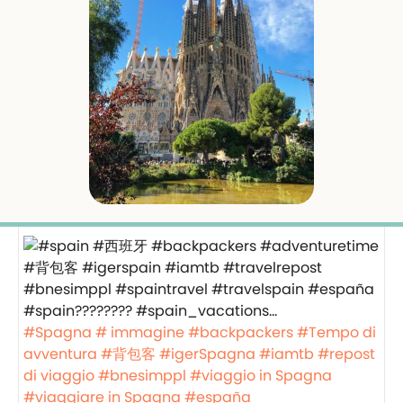
#Spagna
# immagine
#backpackers
#Tempo di
avventura
#背包客
#igerSpagna
#iamtb
#repost
di viaggio
#bnesimppl
#viaggio in Spagna
#viaggiare in Spagna
#españa