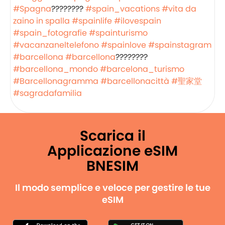
#Spagna
????????
#spain_vacations
#vita da
zaino in spalla
#spainlife
#ilovespain
#spain_fotografie
#spainturismo
#vacanzaneltelefono
#spainlove
#spainstagram
#barcellona
#barcellona
????????
#barcellona_mondo
#barcelona_turismo
#Barcellonagramma
#barcellonacittà
#聖家堂
#sagradafamilia
Scarica il
Applicazione eSIM
BNESIM
Il modo semplice e veloce per gestire le tue
eSIM