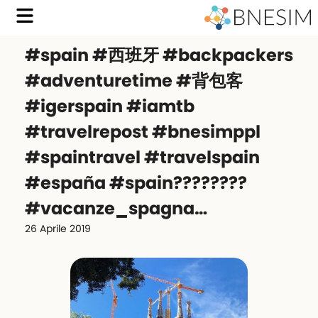
#spain #西班牙 #backpackers
#adventuretime #背包客
#igerspain #iamtb
#travelrepost #bnesimppl
#spaintravel #travelspain
#españa #spain????????
#vacanze_spagna…
26 Aprile 2019