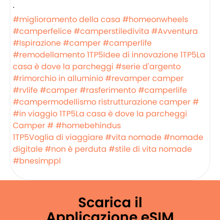
·
#miglioramento della casa
#homeonwheels
#camperfelice
#camperstiledivita
#Avventura
#Ispirazione
#camper
#camperlife
#remodellamento
1TP5Idee di innovazione
1TP5La
casa è dove la parcheggi
#serie d'argento
#rimorchio in alluminio
#revamper camper
#rvlife
#camper
#rasferimento
#camperlife
#campermodellismo
ristrutturazione camper #
#in viaggio
1TP5La casa è dove la parcheggi
Camper #
#homebehindus
1TP5Voglia di viaggiare
#vita nomade
#nomade
digitale
#non è perduta
#stile di vita nomade
#bnesimppl
Scarica il
Applicazione eSIM