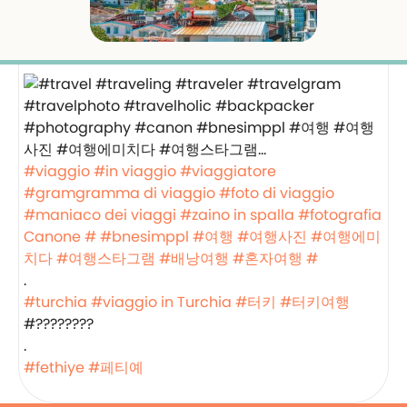
#viaggio
#in viaggio
#viaggiatore
#gramgramma di viaggio
#foto di viaggio
#maniaco dei viaggi
#zaino in spalla
#fotografia
Canone #
#bnesimppl
#여행
#여행사진
#여행에미
치다
#여행스타그램
#배낭여행
#혼자여행
#
.
#turchia
#viaggio in Turchia
#터키
#터키여행
#????????
.
#fethiye
#페티예