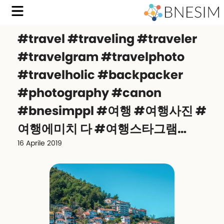
#travel #traveling #traveler
#travelgram #travelphoto
#travelholic #backpacker
#photography #canon
#bnesimppl #여행 #여행사진 #
여행에미치 다 #여행스타그램…
16 Aprile 2019