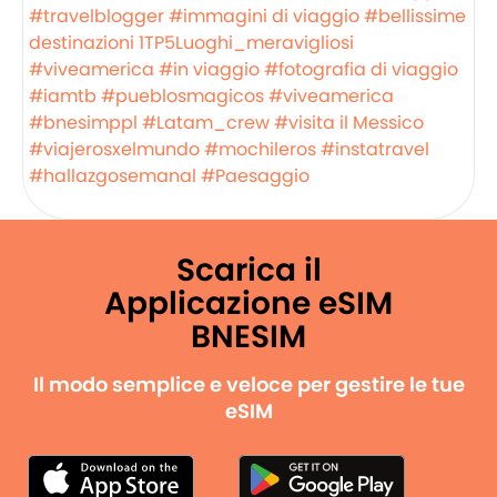
#travelblogger
#immagini di viaggio
#bellissime
destinazioni
1TP5Luoghi_meravigliosi
#viveamerica
#in viaggio
#fotografia di viaggio
#iamtb
#pueblosmagicos
#viveamerica
#bnesimppl
#Latam_crew
#visita il Messico
#viajerosxelmundo
#mochileros
#instatravel
#hallazgosemanal
#Paesaggio
Scarica il
Applicazione eSIM
BNESIM
Il modo semplice e veloce per gestire le tue
eSIM