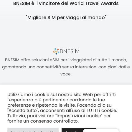
BNESIM è il vincitore del World Travel Awards
"Migliore SIM per viaggi al mondo"
BNESIM offre soluzioni eSIM per i viaggiatori di tutto il mondo,
garantendo una connettività senza interruzioni con piani dati e
voce.
Utilizziamo i cookie sul nostro sito Web per offrirti
l'esperienza più pertinente ricordando le tue
preferenze e ripetendo le visite. Facendo clic su
"Accetta tutto", acconsenti all'uso di TUTTI i cookie.
Unità C, 8/F, King Palace Plaza, NO:55 King Yip Street, Kwun Tong,
Tuttavia, puoi visitare "Impostazioni cookie" per
Kowloon, HONG KONG
fornire un consenso controllato.
2017–2025 BNESIM LIMITED Tutti i diritti riservati