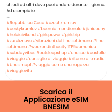
chiedi ad altri dove puoi andare durante il giorno.
Ad esempio io
:::::
#Repubblica Ceca
#czechkrumlov
#ceskykrumlov
#boemia meridionale
#jiznicechy
#holcicivikend
#girlspower
#girlstrip
#zarokznovu
#vibrazioni del fine settimana
#fine
settimana
#weekendinthecity
1TP5domenica
#subdayvibes
#eatsleepshop
#unesco
#castello
#viaggio
#consiglio di viaggio
#ritorno alle radici
#bnesimppl
#viaggia come una ragazza
#viaggiovita
Scarica il
Applicazione eSIM
BNESIM