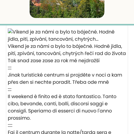
Víkend je za námi a bylo to báječné. Hodně jídla,
pití, zpívání, tancování, chytrých řečí rad do života
Tak snad zase zase za rok mé nejdražší
::::
Jinak turistické centrum si projděte v noci a kam
přes den si nechte poradit. Třeba ode mně
::::
Il weekend è finito ed è stato fantastico. Tanto
cibo, bevande, canti, balli, discorsi saggi e
consigli. Speriamo di esserci di nuovo l'anno
prossimo.
:::::
Fai il centrum durante la notte/tarda sera e