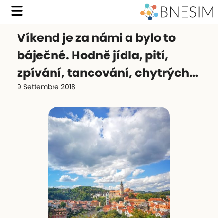
Víkend je za námi a bylo to
báječné. Hodně jídla, pití,
zpívání, tancování, chytrých…
9 Settembre 2018