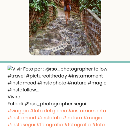
Vivire
Foto di: @rso_photographer segui
#viaggio
#foto del giorno
#instamomento
#instamood
#instafoto
#natura
#magia
#instasegui
#fotografia
#fotografia
#foto