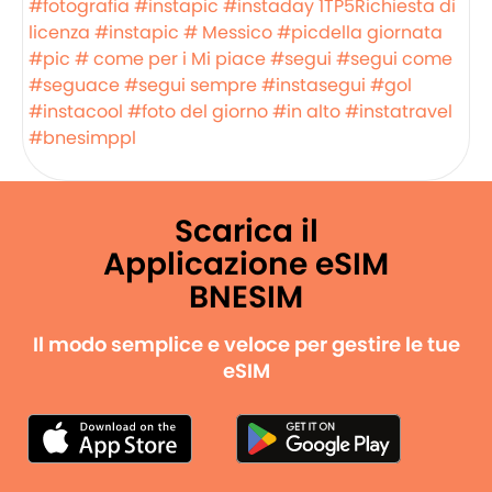
#fotografia
#instapic
#instaday
1TP5Richiesta di
licenza
#instapic
# Messico
#picdella giornata
#pic
# come per i Mi piace
#segui
#segui come
#seguace
#segui sempre
#instasegui
#gol
#instacool
#foto del giorno
#in alto
#instatravel
#bnesimppl
Scarica il
Applicazione eSIM
BNESIM
Il modo semplice e veloce per gestire le tue
eSIM