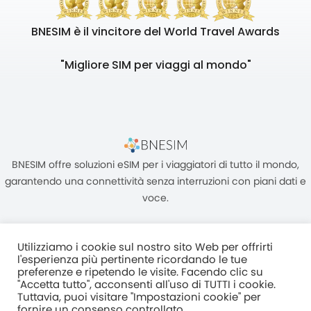
BNESIM è il vincitore del World Travel Awards
"Migliore SIM per viaggi al mondo"
BNESIM offre soluzioni eSIM per i viaggiatori di tutto il mondo,
garantendo una connettività senza interruzioni con piani dati e
voce.
Utilizziamo i cookie sul nostro sito Web per offrirti
l'esperienza più pertinente ricordando le tue
preferenze e ripetendo le visite. Facendo clic su
"Accetta tutto", acconsenti all'uso di TUTTI i cookie.
Unità C, 8/F, King Palace Plaza, NO:55 King Yip Street, Kwun Tong,
Tuttavia, puoi visitare "Impostazioni cookie" per
Kowloon, HONG KONG
fornire un consenso controllato.
2017–2025 BNESIM LIMITED Tutti i diritti riservati