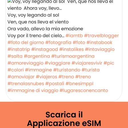
Voy, voy legando al sol
Ven, que nos lleva el viento
Ora vado, allevo la mia emozione
Voy por il treno del cielo…
#iamtb
#travelblogger
#foto del giorno
#fotografia
#foto
#instabook
#instatrip
#instagood
#instalikes
#intaviaggio
#salta
#argentina
#turismoargentina
#amoreviaggio
#viaggiare
#viajaresvivir
#pic
#colori
#immagine
#turistando
#turista
#amoviajar
#viajeros
#treno
#treno
#trenalasnubes
#postali
#bnesimppl
#immagine di viaggio
#lugaresconencanto
Scarica il
Applicazione eSIM