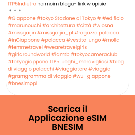
1TP5Indietro
na moim blogu- link w opisie
＊＊＊
#Giappone
#tokyo
Stazione di Tokyo #
#edificio
#marunouchi
#architettura
#città
#wiosna
#missgaijin
#missgaijin_pl
#ragazza polacca
#inGiappone
#polacca
#vestito lungo
#molla
#femmetravel
#wearetravelgirls
#girlaroundworld
#iamtb
#tokyocameraclub
#tokyogiappone
1TP5Luoghi_meravigliosi
#blog
di viaggio polacchi
#viaggiatore
#viaggio
#gramgramma di viaggio
#wu_giappone
#bnesimppl
Scarica il
Applicazione eSIM
BNESIM