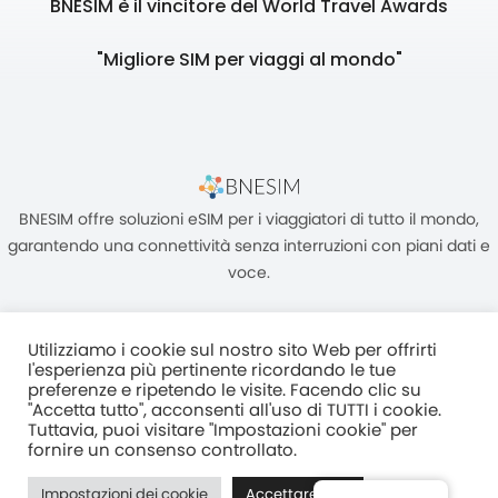
BNESIM è il vincitore del World Travel Awards
"Migliore SIM per viaggi al mondo"
BNESIM offre soluzioni eSIM per i viaggiatori di tutto il mondo,
garantendo una connettività senza interruzioni con piani dati e
voce.
Utilizziamo i cookie sul nostro sito Web per offrirti
l'esperienza più pertinente ricordando le tue
preferenze e ripetendo le visite. Facendo clic su
"Accetta tutto", acconsenti all'uso di TUTTI i cookie.
Unità C, 8/F, King Palace Plaza, NO:55 King Yip Street, Kwun Tong,
Tuttavia, puoi visitare "Impostazioni cookie" per
Kowloon, HONG KONG
fornire un consenso controllato.
2017–2025 BNESIM LIMITED Tutti i diritti riservati
Impostazioni dei cookie
Accettare tutti