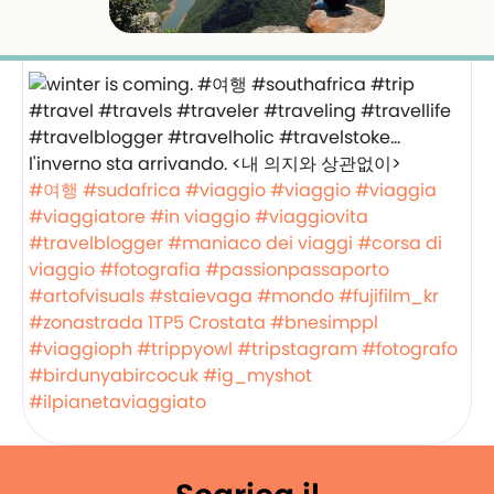
l'inverno sta arrivando. <내 의지와 상관없이>
#여행
#sudafrica
#viaggio
#viaggio
#viaggia
#viaggiatore
#in viaggio
#viaggiovita
#travelblogger
#maniaco dei viaggi
#corsa di
viaggio
#fotografia
#passionpassaporto
#artofvisuals
#staievaga
#mondo
#fujifilm_kr
#zonastrada
1TP5 Crostata
#bnesimppl
#viaggioph
#trippyowl
#tripstagram
#fotografo
#birdunyabircocuk
#ig_myshot
#ilpianetaviaggiato