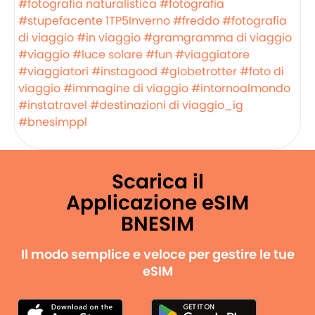
#fotografia naturalistica
#fotografia
#stupefacente
1TP5Inverno
#freddo
#fotografia
di viaggio
#in viaggio
#gramgramma di viaggio
#viaggio
#luce solare
#fun
#viaggiatore
#viaggiatori
#instagood
#globetrotter
#foto di
viaggio
#immagine di viaggio
#intornoalmondo
#instatravel
#destinazioni di viaggio_ig
#bnesimppl
Scarica il
Applicazione eSIM
BNESIM
Il modo semplice e veloce per gestire le tue
eSIM