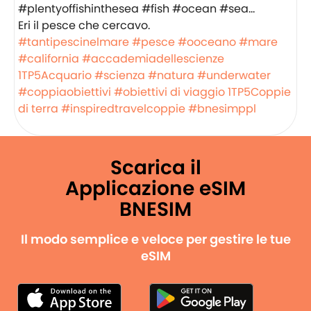
Eri il pesce che cercavo.
#tantipescinelmare
#pesce
#ooceano
#mare
#california
#accademiadellescienze
1TP5Acquario
#scienza
#natura
#underwater
#coppiaobiettivi
#obiettivi di viaggio
1TP5Coppie
di terra
#inspiredtravelcoppie
#bnesimppl
Scarica il
Applicazione eSIM
BNESIM
Il modo semplice e veloce per gestire le tue
eSIM