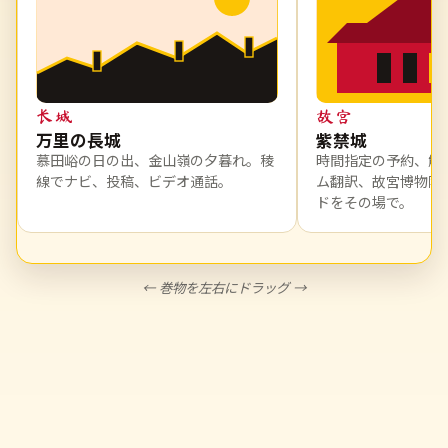
长城
故宫
万里の長城
紫禁城
慕田峪の日の出、金山嶺の夕暮れ。稜
時間指定の予約、解
線でナビ、投稿、ビデオ通話。
ム翻訳、故宮博物院
ドをその場で。
← 巻物を左右にドラッグ →