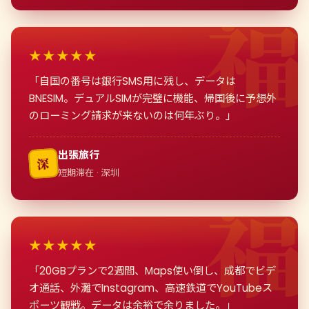
★★★★★
「自国の番号は銀行SMS用に残し、データは
BNESIM。デュアルSIMが完璧に機能、帰国後に予想外
のローミング請求が来ないのは何年ぶり。」
出張旅行
深
短期滞在 · 深圳
★★★★★
「20GBプランで2週間、Maps使い倒し、成都でビデ
オ通話、外灘でInstagram、高速鉄道でYouTubeス
ポーツ観戦。データは余裕で余りました。」