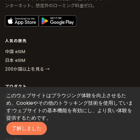
ンターネット、想定外のローミング料金ゼロ。
人気の旅先
中国 eSIM
日本 eSIM
200か国以上を見る →
プロダクト
このウェブサイトはブラウジング体験を向上させるた
端末互換性
め、Cookieやその他のトラッキング技術を使用していま
ヘルプセンター
す:ウェブサイトの基本機能を有効にし、より良い体験を
紹介プログラム
提供するためです。
パートナーになる
了解しました