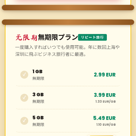
無期限プラン
无限期
リピート旅行
一度購入すればいつでも使用可能。年に数回上海や
深圳に飛ぶビジネス旅行者に最適。
1 GB
2.99 EUR
✓
無期限
3 GB
3.99 EUR
✓
無期限
1.33 EUR/GB
5 GB
5.49 EUR
✓
無期限
1.10 EUR/GB