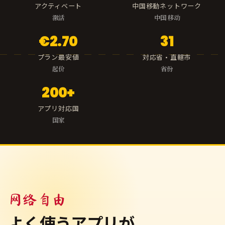
アクティベート
中国移動ネットワーク
激活
中国 移动
€2.70
31
プラン最安値
対応省・直轄市
起价
省份
200+
アプリ対応国
国家
网络自由
よく使うアプリが