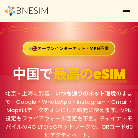
中
オープンインターネット · VPN不要
中国で
最高のeSIM
北京・上海に到着、
いつも通りのネット環境
のまま
で。Google・WhatsApp・Instagram・Gmail・
Mapsはデータをオンにした瞬間に使えます。VPN
設定もファイアウォール回避も不要。チャイナ・モ
バイルの4G LTE/5Gネットワークで、QRコード60
秒アクティベート。