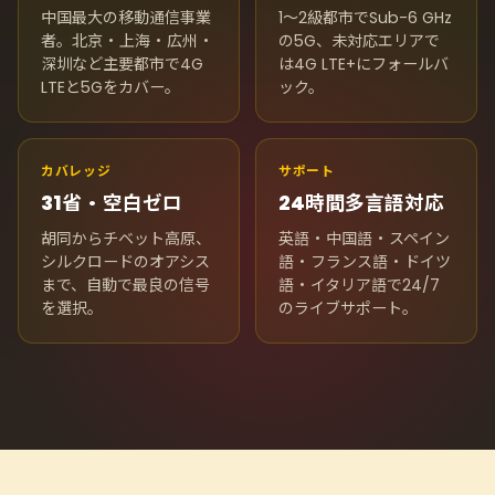
中国最大の移動通信事業
1〜2級都市でSub-6 GHz
者。北京・上海・広州・
の5G、未対応エリアで
深圳など主要都市で4G
は4G LTE+にフォールバ
LTEと5Gをカバー。
ック。
カバレッジ
サポート
31省・空白ゼロ
24時間多言語対応
胡同からチベット高原、
英語・中国語・スペイン
シルクロードのオアシス
語・フランス語・ドイツ
まで、自動で最良の信号
語・イタリア語で24/7
を選択。
のライブサポート。