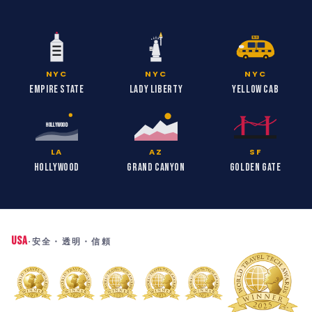
TAXI
NYC
NYC
NYC
Empire State
Lady Liberty
Yellow Cab
HOLLYWOOD
LA
AZ
SF
Hollywood
Grand Canyon
Golden Gate
USA
·
安全・透明・信頼