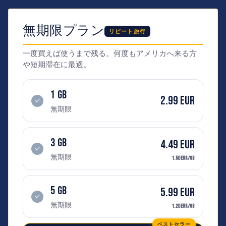
無期限プラン
リピート旅行
一度買えば使うまで残る。何度もアメリカへ来る方
や短期滞在に最適。
1 GB
2.99 EUR
✓
無期限
3 GB
4.49 EUR
✓
無期限
1.50 EUR/GB
5 GB
5.99 EUR
✓
無期限
1.20 EUR/GB
ベストセラー