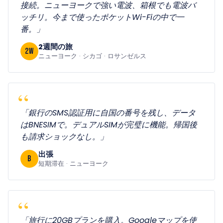
接続。ニューヨークで強い電波、箱根でも電波バ
ッチリ。今まで使ったポケットWi-Fiの中で一
番。」
2週間の旅
2w
ニューヨーク · シカゴ · ロサンゼルス
「銀行のSMS認証用に自国の番号を残し、データ
はBNESIMで。デュアルSIMが完璧に機能。帰国後
も請求ショックなし。」
出張
B
短期滞在 · ニューヨーク
「旅行に20GBプランを購入。Googleマップを使