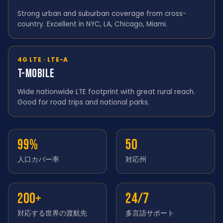
Strong urban and suburban coverage from cross-
country. Excellent in NYC, LA, Chicago, Miami.
4G LTE · LTE-A
T-Mobile
Wide nationwide LTE footprint with great rural reach.
Good for road trips and national parks.
99%
50
人口カバー率
対応州
200+
24/7
対応する世界の渡航先
多言語サポート