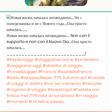
Новая жизнь началась неожиданно…. Non con il
supporto e non con il Nuovo Dio….Она просто
началась…..
__________________________/
#klepikviaggi
#viaggiamoconme
#хитовелито
#viaggiamo oggi
#obiettivi di viaggio
#travelblogger
#Francia
#suddellafrancia
#bello
#лазурныйберег
1TP5 Autunno qui
#canale
di viaggi in diretta
#vivi nel momento
#itsmylife
#ragazza di viaggio
#bnesimppl
#l’estate non
finisce mai
1TP5Vista straordinaria
#in viaggio
#momenti
# sii felice adesso