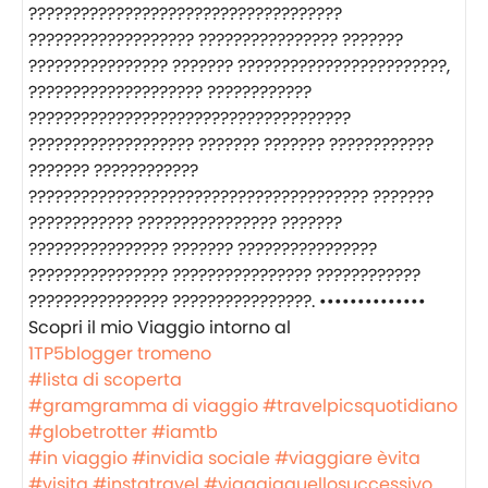
????????????????????????????????????
??????????????????? ???????????????? ???????
???????????????? ??????? ????????????????????????,
???????????????????? ????????????
?????????????????????????????????????
??????????????????? ??????? ??????? ????????????
??????? ????????????
??????????????????????????????????????? ???????
???????????? ???????????????? ???????
???????????????? ??????? ????????????????
???????????????? ???????????????? ????????????
???????????????? ????????????????. ••••••••••••••
‍️Scopri il mio Viaggio intorno al
1TP5blogger tromeno
#lista di scoperta
#gramgramma di viaggio
#travelpicsquotidiano
#globetrotter
#iamtb
#in viaggio
#invidia sociale
#viaggiare èvita
#visita
#instatravel
#viaggiaquellosuccessivo