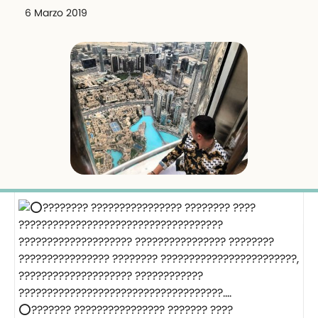
6 Marzo 2019
⭕️??????? ???????????????? ??????? ????