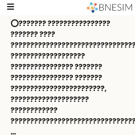
⭕️??????? ????????????????
??????? ????
???????????????????????????????
???????????????????
???????????????? ???????
???????????????? ???????
????????????????????????,
????????????????????
????????????
????????????????????????????????
…