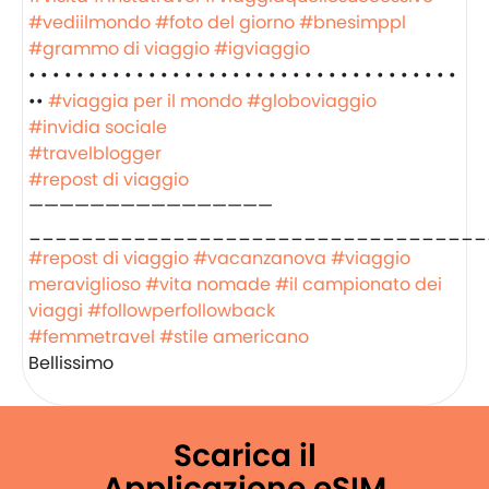
#vediilmondo
#foto del giorno
#bnesimppl
#grammo di viaggio
#igviaggio
• • • • • • • • • • • • • • • • • • • • • • • • • • • • • • • • • • • •
••
#viaggia per il mondo
#globoviaggio
#invidia sociale
#travelblogger
#repost di viaggio
————————————————
___________________________________
#repost di viaggio
#vacanzanova
#viaggio
meraviglioso
#vita nomade
#il campionato dei
viaggi
#followperfollowback
#femmetravel
#stile americano
Bellissimo
Scarica il
Applicazione eSIM