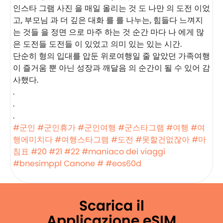
인스타 그램 사진 을 매일 올리는 것 도 나만 의 도전 이었
고, 부모님 과 더 깊은 대화 를 를 나누는, 힘들다 느껴지
는 것들 을 정면 으로 마주 하는 것 순간 마다 나 에게 많
은 도전들 도전들 이 있었고 의미 있는 있는 시간.
단순히 형의 입대를 압둔 위로여행일 줄 알았던 가족여행
이 즐거움 뿐 아닌 성장과 깨달음 의 순간이 될 수 있어 감
사했다.
.
.
.
#군인
#군인휴가
#군인여행
#군스타그램
#여행
#여
행에미치다
#여행스타그램
#도전
#못할건없잖아
#마
침표
#20
#21
#22
#maniaco dei viaggi
#bnesimppl
Canone #
#eos60d
Scarica il
Applicazione eSIM