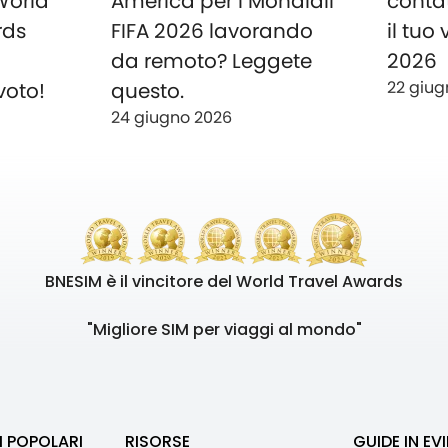
 World
America per i Mondiali
conta
rds
FIFA 2026 lavorando
il tuo
o
da remoto? Leggete
2026
22 giug
voto!
questo.
24 giugno 2026
BNESIM è il vincitore del World Travel Awards
"Migliore SIM per viaggi al mondo"
I POPOLARI
RISORSE
GUIDE IN EV