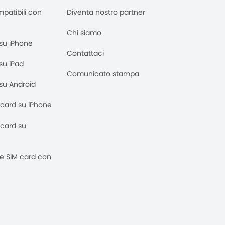
mpatibili con
Diventa nostro partner
Chi siamo
M su iPhone
Contattaci
 su iPad
Comunicato stampa
M su Android
M card su iPhone
M card su
 e SIM card con