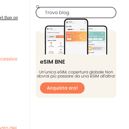
̳l̳ ̳t̳h̳a̳n̳ ̳o̳n̳
cessivo
eSIM BNE
Un'unica eSIM, copertura globale Non
dovrai più passare da una eSIM all'altra!
Acquista ora!
ato dei