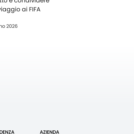
tto e condividere
 viaggio ai FIFA
no 2026
IDENZA
AZIENDA