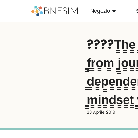
Negozio
????️T̳h̳e̳ ̳p̳
̳f̳r̳o̳m̳ ̳j̳o̳u̳
̳d̳e̳p̳e̳n̳d̳e̳n
̳m̳i̳n̳d̳s̳e̳t̳
23 Aprile 2019