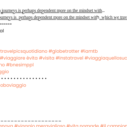
r̳n̳e̳y̳s̳ ̳i̳s̳ ̳ p̳e̳r̳h̳a̳p̳s̳ ̳d̳e̳p̳e̳n̳d̳e̳n̳t̳ ̳m̳o̳r̳e̳ ̳o̳n̳ ̳t̳h̳e̳ ̳m̳i̳n̳d̳s̳e̳t̳ ̳w̳i̳t̳h ̳ ̳w̳h̳i̳c̳h̳ ̳w̳e̳ ̳t̳r̳a̳v̳e
••••••••••••
al
travelpicsquotidiano
#globetrotter
#iamtb
#viaggiare èvita
#visita
#instatravel
#viaggiaquellosuc
rno
#bnesimppl
ggio
 • • • • • • • • • • • • • • •
loboviaggio
___________________
anova
#viaggio meraviglioso
#vita nomade
#il campion