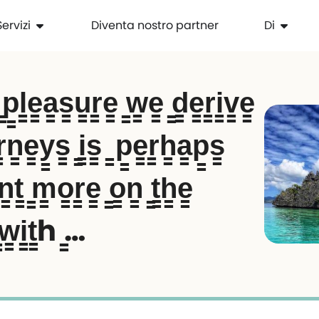
Servizi
Diventa nostro partner
Di
l̳e̳a̳s̳u̳r̳e̳ ̳w̳e̳ ̳d̳e̳r̳i̳v̳e̳
r̳n̳e̳y̳s̳ ̳i̳s̳ ̳ p̳e̳r̳h̳a̳p̳s̳
̳t̳ ̳m̳o̳r̳e̳ ̳o̳n̳ ̳t̳h̳e̳
 ̳w̳i̳t̳h ̳…