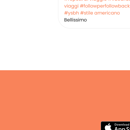
viaggi
#followperfollowback
#ysbh
#stile americano
Bellissimo