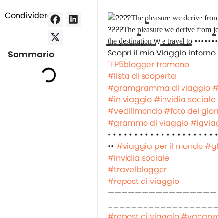
Condividere:
????️T̳h̳e̳ ̳p̳l̳e̳a̳s̳u̳r̳e̳ ̳w̳e̳ ̳d̳e̳r̳i̳v̳e̳ ̳f̳r̳o̳m̳ ̳j̳o̳u̳
̳t̳h̳e̳ ̳d̳e̳s̳t̳i̳n̳a̳t̳i̳o̳n̳ ̳w ̳e̳ ̳t̳r̳a̳v̳e̳l̳ ̳t̳o̳️ •
‍️Scopri il mio Viaggio intorno 
Sommario
1TP5blogger tromeno
#lista di scoperta
#gramgramma di viaggio
#
#in viaggio
#invidia sociale
#vediilmondo
#foto del gio
#grammo di viaggio
#igvia
• • • • • • • • • • • • • • • • • • • • •
••
#viaggia per il mondo
#g
#invidia sociale
#travelblogger
#repost di viaggio
————————————————
__________________
#repost di viaggio
#vacanz