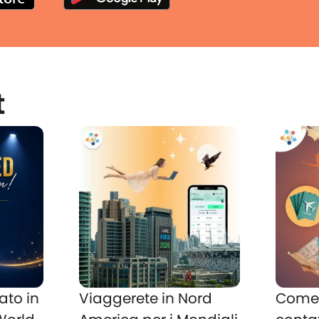
t
ato in
Viaggerete in Nord
Come 