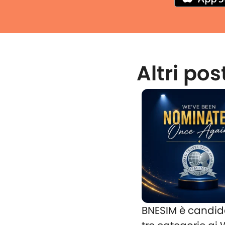
Altri pos
BNESIM è candid