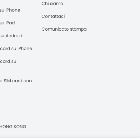
Chi siamo
M su iPhone
Contattaci
 su iPad
Comunicato stampa
M su Android
M card su iPhone
M card su
 e SIM card con
n, HONG KONG