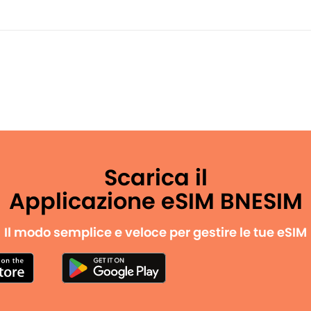
Scarica il
Applicazione eSIM BNESIM
Il modo semplice e veloce per gestire le tue eSIM