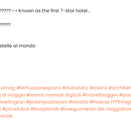
?????
 stelle al mondo
avlmag
#Mrhudsonesplora
#dubaivita
#atkins
#architet
g di viaggio
#siamo nomadi digitali
#travelblogger
#pac
wellington
#preimpostazioni
#ritratto
#hoscos
1TP5Vogl
i
#picsdubai
#burjalarab
#inseguimento del viaggiator
parole