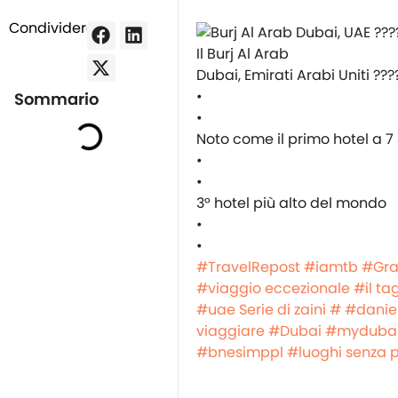
Condividere:
Il Burj Al Arab
Dubai, Emirati Arabi Uniti ???
•
Sommario
•
Noto come il primo hotel a 7
•
•
3° hotel più alto del mondo
•
•
#TravelRepost
#iamtb
#Gr
#viaggio eccezionale
#il ta
#uae
Serie di zaini #
#daniel
viaggiare
#Dubai
#myduba
#bnesimppl
#luoghi senza 