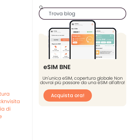
eSIM BNE
Un'unica eSIM, copertura globale Non
dovrai più passare da una eSIM all'altra!
tura
Acquista ora!
knvisita
ia di
e