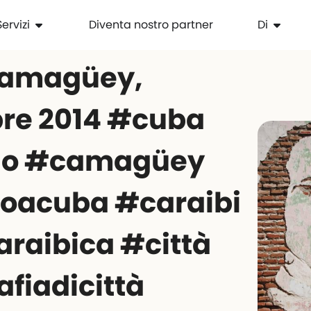
Servizi
Diventa nostro partner
Di
Camagüey,
re 2014 #cuba
o #camagüey
oacuba #caraibi
araibica #città
afiadicittà