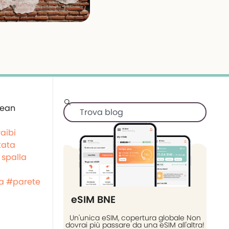
aibi
tata
 spalla
a
#parete
eSIM BNE
Un'unica eSIM, copertura globale Non
dovrai più passare da una eSIM all'altra!