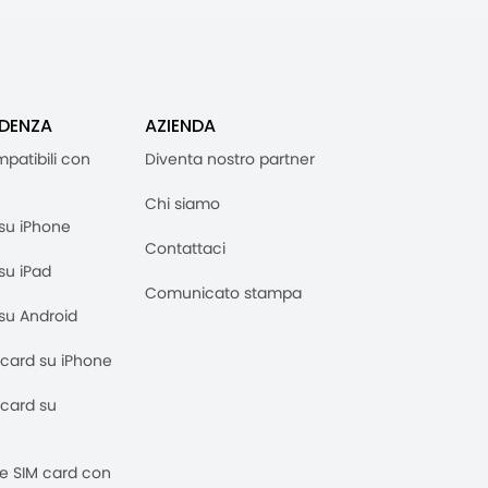
IDENZA
AZIENDA
mpatibili con
Diventa nostro partner
Chi siamo
M su iPhone
Contattaci
 su iPad
Comunicato stampa
M su Android
M card su iPhone
M card su
 e SIM card con