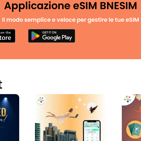
Applicazione eSIM BNESIM
Il modo semplice e veloce per gestire le tue eSIM
t