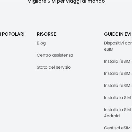
"Migliore SIM per viaggi al mondo"
I POPOLARI
RISORSE
GUIDE IN EV
Blog
Dispositivi co
eSIM
Centro assistenza
Installa l'eSI
Stato del servizio
Installa l'eSIM
Installa l'eSI
Installa la SI
Installa la SI
Android
Gestisci eSIM