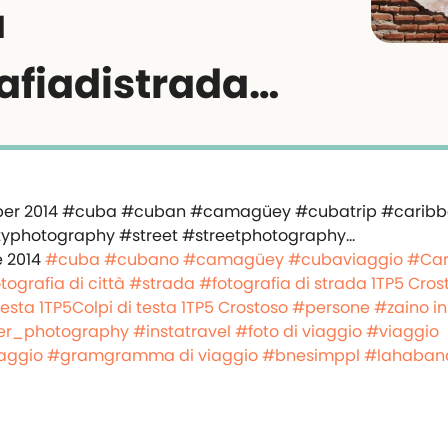
a
afiadistrada…
 2014
#cuba
#cubano
#camagüey
#cubaviaggio
#Car
tografia di città
#strada
#fotografia di strada
1TP5 Cros
esta
1TP5Colpi di testa
1TP5 Crostoso
#persone
#zaino in
er_photography
#instatravel
#foto di viaggio
#viaggio
iaggio
#gramgramma di viaggio
#bnesimppl
#lahaban