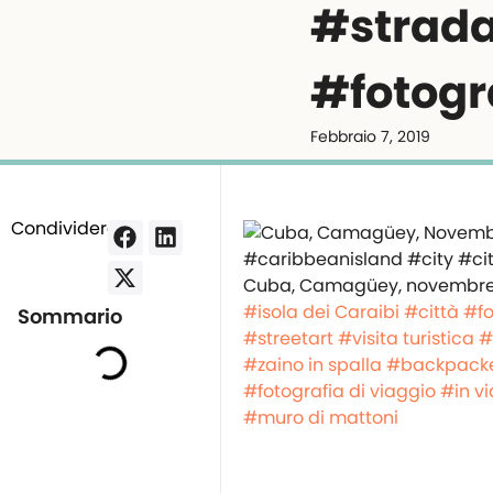
#strad
#fotogr
Febbraio 7, 2019
Condividere:
Cuba, Camagüey, novembre
#isola dei Caraibi
#città
#fo
Sommario
#streetart
#visita turistica
#
#zaino in spalla
#backpack
#fotografia di viaggio
#in v
#muro di mattoni